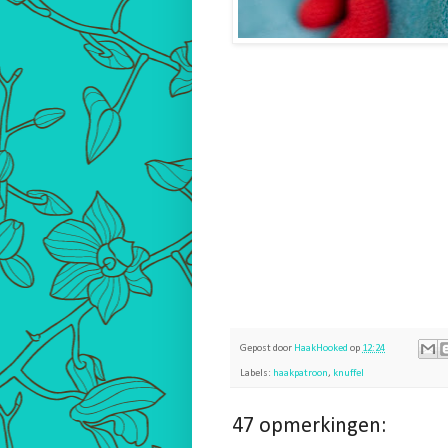
Gepost door
HaakHooked
op
12:24
Labels:
haakpatroon
,
knuffel
47 opmerkingen: