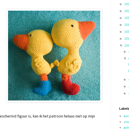
►
20
►
20
►
20
►
20
►
20
►
20
▼
20
►
▼
►
►
►
Label
beschermd figuur is, kan ik het patroon helaas niet op mijn
ami
cro
geh