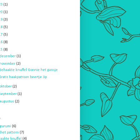
23
(1)
20
(1)
19
(3)
18
(5)
17
(5)
16
(8)
15
(8)
december
(1)
november
(2)
Gehaakte knuffel Gonnie het gansje
Gratis haakpatroon beertje Jip
oktober
(2)
september
(1)
augustus
(2)
s
gurumi
(6)
chet pattern
(7)
aakte knuffel
(4)