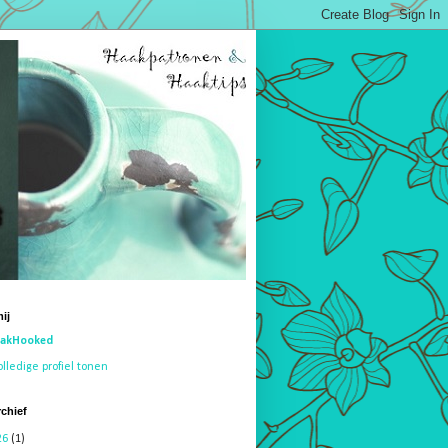
ij
akHooked
olledige profiel tonen
chief
26
(1)