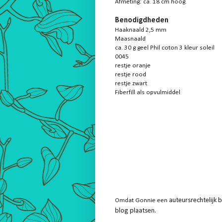
Afmeting: ca. 18 cm hoog.
Benodigdheden
Haaknaald 2,5 mm
Maasnaald
ca. 30 g geel Phil coton 3 kleur soleil
0045
restje oranje
restje rood
restje zwart
Fiberfill als opvulmiddel
auteursrechtelijk 
Omdat Gonnie een
blog plaatsen.