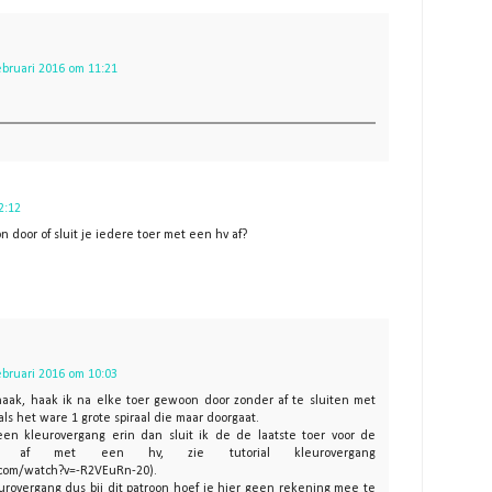
ebruari 2016 om 11:21
2:12
n door of sluit je iedere toer met een hv af?
ebruari 2016 om 10:03
 haak, haak ik na elke toer gewoon door zonder af te sluiten met
ls het ware 1 grote spiraal die maar doorgaat.
een kleurovergang erin dan sluit ik de de laatste toer voor de
el af met een hv, zie tutorial kleurovergang
.com/watch?v=-R2VEuRn-20).
urovergang dus bij dit patroon hoef je hier geen rekening mee te