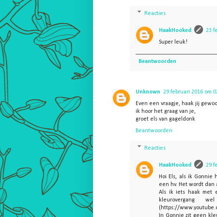
Reacties
HaakHooked
23 f
Super leuk!
Beantwoorden
Unknown
29 februari 2016 om 0
Even een vraagje, haak jij gewoo
ik hoor het graag van je,
groet els van gageldonk
Beantwoorden
Reacties
HaakHooked
29 f
Hoi Els, als ik Gonnie
een hv. Het wordt dan a
Als ik iets haak met 
kleurovergang w
(https://www.youtube
In Gonnie zit geen kle