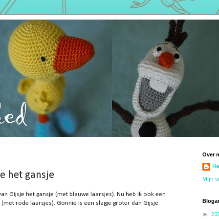
Over m
Ha
e het gansje
Mijn v
van Gijsje het gansje (met blauwe laarsjes). Nu heb ik ook een
Blogar
(met rode laarsjes). Gonnie is een slagje groter dan Gijsje.
►
20