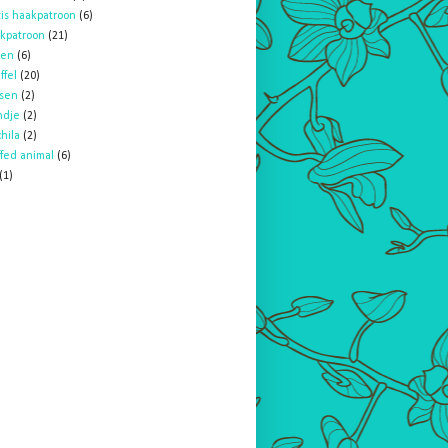
tis haakpatroon
(6)
kpatroon
(21)
ken
(6)
ffel
(20)
sen
(2)
ndje
(2)
hila
(2)
ffed animal
(6)
(1)