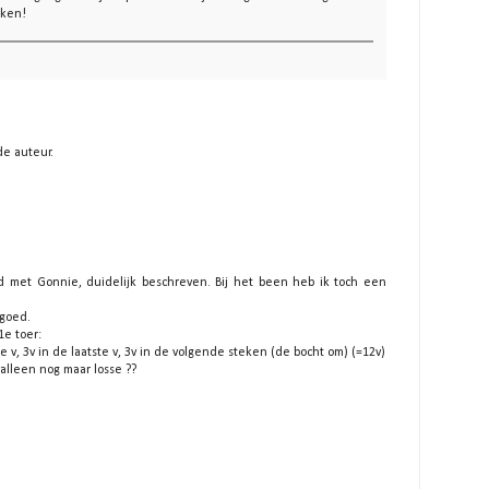
aken!
de auteur.
nd met Gonnie, duidelijk beschreven. Bij het been heb ik toch een
 goed.
1e toer:
de v, 3v in de laatste v, 3v in de volgende steken (de bocht om) (=12v)
 alleen nog maar losse ??