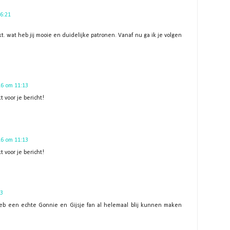
6:21
. wat heb jij mooie en duidelijke patronen. Vanaf nu ga ik je volgen
16 om 11:13
 voor je bericht!
16 om 11:13
 voor je bericht!
23
heb een echte Gonnie en Gijsje fan al helemaal blij kunnen maken