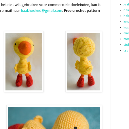
en het niet wilt gebruiken voor commerciële doeleinden, kan ik
gra
n e-mail naar
haakhooked@gmail.com
.
Free crochet pattern
haa
!
ha
knu
kus
ma
moc
stu
tas