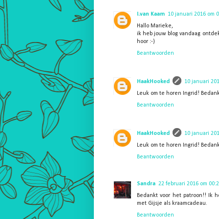
I.van Kaam
10 januari 2016 om 0
Hallo Marieke,
ik heb jouw blog vandaag ontdekt
hoor :-)
Beantwoorden
HaakHooked
10 januari 20
Leuk om te horen Ingrid! Bedankt
Beantwoorden
HaakHooked
10 januari 20
Leuk om te horen Ingrid! Bedankt
Beantwoorden
Sandra
22 februari 2016 om 00:
Bedankt voor het patroon!! Ik 
met Gijsje als kraamcadeau.
Beantwoorden